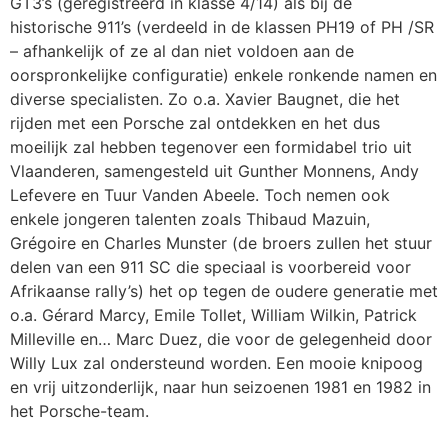
GT3’s (geregistreerd in klasse 4/14) als bij de
historische 911’s (verdeeld in de klassen PH19 of PH /SR
– afhankelijk of ze al dan niet voldoen aan de
oorspronkelijke configuratie) enkele ronkende namen en
diverse specialisten. Zo o.a. Xavier Baugnet, die het
rijden met een Porsche zal ontdekken en het dus
moeilijk zal hebben tegenover een formidabel trio uit
Vlaanderen, samengesteld uit Gunther Monnens, Andy
Lefevere en Tuur Vanden Abeele. Toch nemen ook
enkele jongeren talenten zoals Thibaud Mazuin,
Grégoire en Charles Munster (de broers zullen het stuur
delen van een 911 SC die speciaal is voorbereid voor
Afrikaanse rally’s) het op tegen de oudere generatie met
o.a. Gérard Marcy, Emile Tollet, William Wilkin, Patrick
Milleville en… Marc Duez, die voor de gelegenheid door
Willy Lux zal ondersteund worden. Een mooie knipoog
en vrij uitzonderlijk, naar hun seizoenen 1981 en 1982 in
het Porsche-team.