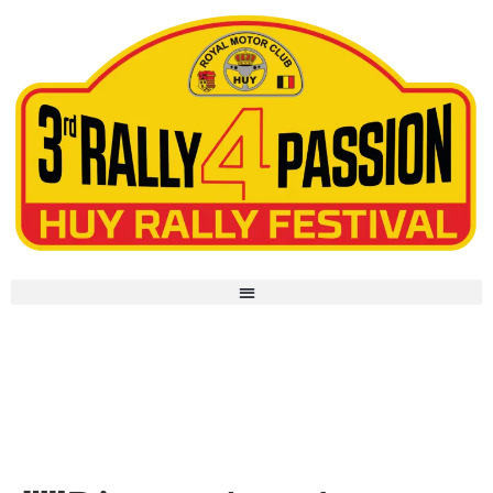
￼Dit weekend meer dan 170
Porsches en… Jacky Ickx in
Hoei!