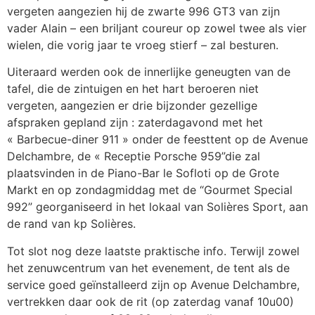
vergeten aangezien hij de zwarte 996 GT3 van zijn
vader Alain – een briljant coureur op zowel twee als vier
wielen, die vorig jaar te vroeg stierf – zal besturen.
Uiteraard werden ook de innerlijke geneugten van de
tafel, die de zintuigen en het hart beroeren niet
vergeten, aangezien er drie bijzonder gezellige
afspraken gepland zijn : zaterdagavond met het
« Barbecue-diner 911 » onder de feesttent op de Avenue
Delchambre, de « Receptie Porsche 959”die zal
plaatsvinden in de Piano-Bar le Sofloti op de Grote
Markt en op zondagmiddag met de “Gourmet Special
992” georganiseerd in het lokaal van Solières Sport, aan
de rand van kp Solières.
Tot slot nog deze laatste praktische info. Terwijl zowel
het zenuwcentrum van het evenement, de tent als de
service goed geïnstalleerd zijn op Avenue Delchambre,
vertrekken daar ook de rit (op zaterdag vanaf 10u00)