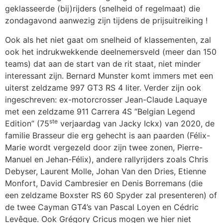
geklasseerde (bij)rijders (snelheid of regelmaat) die
zondagavond aanwezig zijn tijdens de prijsuitreiking !
Ook als het niet gaat om snelheid of klassementen, zal
ook het indrukwekkende deelnemersveld (meer dan 150
teams) dat aan de start van de rit staat, niet minder
interessant zijn. Bernard Munster komt immers met een
uiterst zeldzame 997 GT3 RS 4 liter. Verder zijn ook
ingeschreven: ex-motorcrosser Jean-Claude Laquaye
met een zeldzame 911 Carrera 4S “Belgian Legend
ste
Edition” (75
verjaardag van Jacky Ickx) van 2020, de
familie Brasseur die erg gehecht is aan paarden (Félix-
Marie wordt vergezeld door zijn twee zonen, Pierre-
Manuel en Jehan-Félix), andere rallyrijders zoals Chris
Debyser, Laurent Molle, Johan Van den Dries, Etienne
Monfort, David Cambresier en Denis Borremans (die
een zeldzame Boxster RS ​​​​60 Spyder zal presenteren) of
de twee Cayman GT4’s van Pascal Loyen en Cédric
Levêque. Ook Grégory Cricus mogen we hier niet