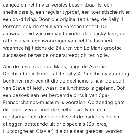
aangezien het in vier versies beschikbaar is: een
snelheidsrally, een regularityproef, een toeristische rit en
een co-driving. Door die originaliteit kreeg de Rally 4
Porsche ook de steun van Porsche Import. De
aanwezigheid van niemand minder dan Jacky Ickx, de
officiële vertegenwoordiger van het Duitse merk,
waarmee hij tijdens de 24 uren van Le Mans grootse
successen behaalde onderstreept dit ten volle.
Aan de oevers van de Maas, langs de Avenue
Delchambre in Hoei, zal de Rally 4 Porsche nu zaterdag
beginnen met een rit die de deelnemers naar de abdij
van Stavelot leidt, waar de lunchstop is gepland. Ook
een bezoek aan het beroemde circuit van Spa-
Francorchamps-museum is voorzien. Op zondag gaat
dit event verder met de snelheidsrally en een
regularityproef, die beide hetzelfde parkoers zullen
afleggen bestaande uit drie specials (Solières,
Huccorgne en Clavier) die drie keer gereden worden