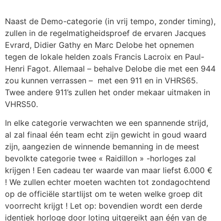
Naast de Demo-categorie (in vrij tempo, zonder timing),
zullen in de regelmatigheidsproef de ervaren Jacques
Evrard, Didier Gathy en Marc Delobe het opnemen
tegen de lokale helden zoals Francis Lacroix en Paul-
Henri Fagot. Allemaal – behalve Delobe die met een 944
zou kunnen verrassen – met een 911 en in VHRS65.
Twee andere 911’s zullen het onder mekaar uitmaken in
VHRS50.
In elke categorie verwachten we een spannende strijd,
al zal finaal één team echt zijn gewicht in goud waard
zijn, aangezien de winnende bemanning in de meest
bevolkte categorie twee « Raidillon » -horloges zal
krijgen ! Een cadeau ter waarde van maar liefst 6.000 €
! We zullen echter moeten wachten tot zondagochtend
op de officiële startlijst om te weten welke groep dit
voorrecht krijgt ! Let op: bovendien wordt een derde
identiek horloge door loting uitgereikt aan één van de