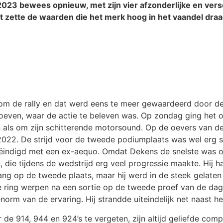
2023 bewees opnieuw, met zijn vier afzonderlijke en vers
 zette de waarden die het merk hoog in het vaandel draagt
s om de rally en dat werd eens te meer gewaardeerd door de
oeven, waar de actie te beleven was. Op zondag ging het o
als om zijn schitterende motorsound. Op de oevers van de
 2022. De strijd voor de tweede podiumplaats was wel erg 
indigd met een ex-aequo. Omdat Dekens de snelste was op 
, die tijdens de wedstrijd erg veel progressie maakte. Hij
ang op de tweede plaats, maar hij werd in de steek gelate
ring werpen na een sortie op de tweede proef van de dag. 
orm van de ervaring. Hij strandde uiteindelijk net naast h
de 914, 944 en 924’s te vergeten, zijn altijd geliefde compe