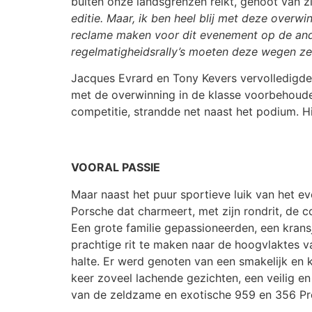
buiten onze landsgrenzen reikt, genoot van z
editie. Maar, ik ben heel blij met deze overwi
reclame maken voor dit evenement op de ander
regelmatigheidsrally’s moeten deze wegen ze
Jacques Evrard en Tony Kevers vervolledigde
met de overwinning in de klasse voorbehoude
competitie, strandde net naast het podium. H
VOORAL PASSIE
Maar naast het puur sportieve luik van het ev
Porsche dat charmeert, met zijn rondrit, de 
Een grote familie gepassioneerden, een krans
prachtige rit te maken naar de hoogvlaktes v
halte. Er werd genoten van een smakelijk en ka
keer zoveel lachende gezichten, een veilig en
van de zeldzame en exotische 959 en 356 Pre