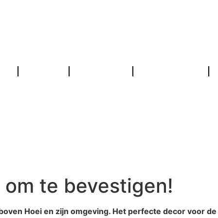
ws
Concept
Spectateurs
Concurrents
Een tweede editie om t
 om te bevestigen!
ven Hoei en zijn omgeving. Het perfecte decor voor de v