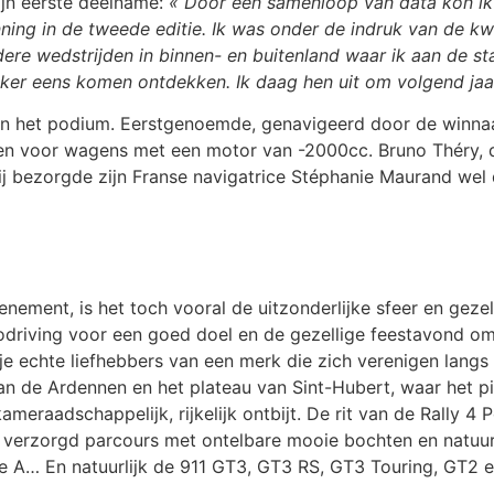
ijn eerste deelname:
« Door een samenloop van data kon ik i
nning in de tweede editie. Ik was onder de indruk van de kwa
e wedstrijden in binnen- en buitenland waar ik aan de sta
ker eens komen ontdekken. Ik daag hen uit om volgend jaar
n het podium. Eerstgenoemde, genavigeerd door de winnaar
n voor wagens met een motor van -2000cc. Bruno Théry, di
ij bezorgde zijn Franse navigatrice Stéphanie Maurand wel
enement, is het toch vooral de uitzonderlijke sfeer en gez
codriving voor een goed doel en de gezellige feestavond om 
je echte liefhebbers van een merk die zich verenigen lang
an de Ardennen en het plateau van Sint-Hubert, waar het pi
meraadschappelijk, rijkelijk ontbijt. De rit van de Rally 4
 verzorgd parcours met ontelbare mooie bochten en natuurlij
 A… En natuurlijk de 911 GT3, GT3 RS, GT3 Touring, GT2 e