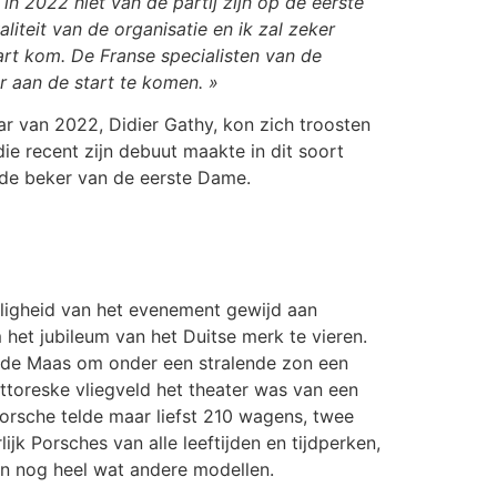
n 2022 niet van de partij zijn op de eerste
liteit van de organisatie en ik zal zeker
rt kom. De Franse specialisten van de
 aan de start te komen. »
 van 2022, Didier Gathy, kon zich troosten
e recent zijn debuut maakte in dit soort
 de beker van de eerste Dame.
elligheid van het evenement gewijd aan
het jubileum van het Duitse merk te vieren.
s de Maas om onder een stralende zon een
ttoreske vliegveld het theater was van een
 Porsche telde maar liefst 210 wagens, twee
k Porsches van alle leeftijden en tijdperken,
n nog heel wat andere modellen.