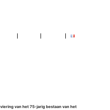
Presse
Photos
Contact
e bevestigen!
iering van het 75-jarig bestaan van het