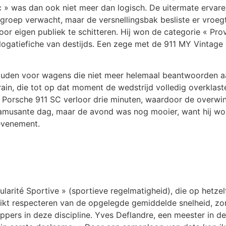
 » was dan ook niet meer dan logisch. De uitermate ervaren 
pgroep verwacht, maar de versnellingsbak besliste er vroeg
or eigen publiek te schitteren. Hij won de categorie « Pro
gatiefiche van destijds. Een zege met de 911 MY Vintage 
houden voor wagens die niet meer helemaal beantwoorden a
n, die tot op dat moment de wedstrijd volledig overklaste,
st Porsche 911 SC verloor drie minuten, waardoor de overwin
g amusante dag, maar de avond was nog mooier, want hij won
 evenement.
ularité Sportive » (sportieve regelmatigheid), die op het
strikt respecteren van de opgelegde gemiddelde snelheid, z
rs in deze discipline. Yves Deflandre, een meester in deze