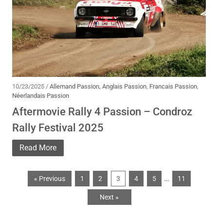
10/23/2025 /
Allemand Passion
,
Anglais Passion
,
Francais Passion
,
Néerlandais Passion
Aftermovie Rally 4 Passion – Condroz
Rally Festival 2025
Read More
…
« Previous
1
2
3
4
5
11
Next »