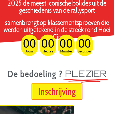
2025 de meest iconische bolides uit de
geschiedenis van de rallysport
samenbrengt op klassementsproeven die
werden uitgetekend in de streek rond Hoei
en Ciney.
00
00
00
00
Jours
Heures
Minutes
Secondes
De bedoeling ?
Plezier
Inschrijving