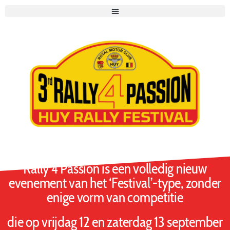
18-19 september 2026
Rally 4 Passion is een volledig nieuw
evenement van het ‘Festival’-type, zonder
enige vorm van competitie
die op vrijdag 12 en zaterdag 13 september