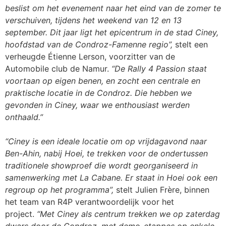
beslist om het evenement naar het eind van de zomer te
verschuiven, tijdens het weekend van 12 en 13
september. Dit jaar ligt het epicentrum in de stad Ciney,
hoofdstad van de Condroz-Famenne regio”,
stelt een
verheugde Étienne Lerson, voorzitter van de
Automobile club de Namur.
“De Rally 4 Passion staat
voortaan op eigen benen, en zocht een centrale en
praktische locatie in de Condroz. Die hebben we
gevonden in Ciney, waar we enthousiast werden
onthaald.”
“Ciney is een ideale locatie om op vrijdagavond naar
Ben-Ahin, nabij Hoei, te trekken voor de ondertussen
traditionele showproef die wordt georganiseerd in
samenwerking met La Cabane. Er staat in Hoei ook een
regroup op het programma”,
stelt Julien Frère, binnen
het team van R4P verantwoordelijk voor het
project.
“Met Ciney als centrum trekken we op zaterdag
dwars door de Condroz, met demo-etappes op enkele