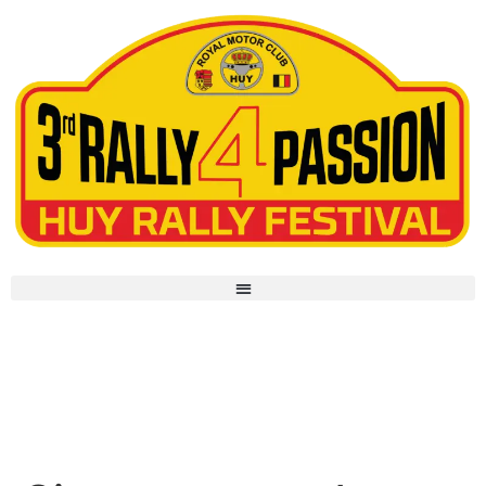
Ciney, gaststad van Rally 4
Passion Inschrijvingen openen
op 24 maart