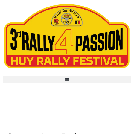
Saturday Drive, Sunday Drive,
Duo Drive & R4P Drive un
menu varié et complet !